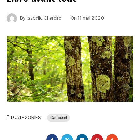
By
Isabelle Chareire
On
11 mai 2020
CATEGORIES
Carrousel
FACEBOOK
TWITTER
LINKEDIN
PINTEREST
STUMBLEU